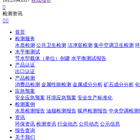
18123945317
在线报价

检测资讯


首页
检测服务
水质检测
公共卫生检测
洁净室检测
集中空调卫生检测
环
水平衡测试
节水型载体（单位）创建
水平衡测试报告
产品认证
出口认证
产品检测
消费品检测
金属性能检测
金属成分分析
矿石成分分析
化
应急预案
安全应急预案
环境应急预案
安全生产标准化
检测案例
水质检测报告
油烟检测报告
噪声检测报告
中央空调检测
资讯
环保资讯
检测资讯
行业动态
公司动态
公示信息
报告查询
关于我们