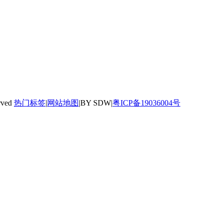
rved
热门标签
|
网站地图
|BY SDW|
粤ICP备19036004号