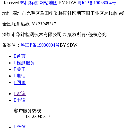
Reserved
热门标签
|
网站地图
|BY SDW|
粤ICP备19036004号
地址:深圳市光明区马田街道将围社区塘下围工业区2排6栋5楼
全国服务热线
18123945317
深圳市华锦检测技术有限公司 © 版权所有· 侵权必究
备案号：
粤ICP备19036004号
BY SDW

首页

检测服务

关于

电话

回顶

咨询

电话
客户服务热线
18123945317

微信