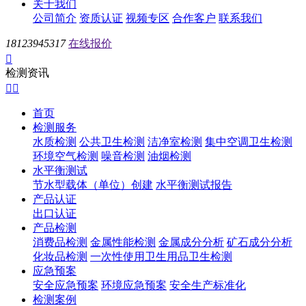
关于我们
公司简介
资质认证
视频专区
合作客户
联系我们
18123945317
在线报价

检测资讯


首页
检测服务
水质检测
公共卫生检测
洁净室检测
集中空调卫生检测
环境空气检测
噪音检测
油烟检测
水平衡测试
节水型载体（单位）创建
水平衡测试报告
产品认证
出口认证
产品检测
消费品检测
金属性能检测
金属成分分析
矿石成分分析
化妆品检测
一次性使用卫生用品卫生检测
应急预案
安全应急预案
环境应急预案
安全生产标准化
检测案例