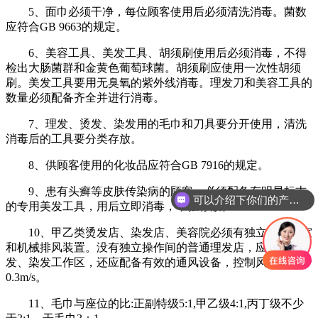
5、面巾必须干净，每位顾客使用后必须清洗消毒。菌数
应符合GB 9663的规定。
6、美容工具、美发工具、胡须刷使用后必须消毒，不得
检出大肠菌群和金黄色葡萄球菌。胡须刷应使用一次性胡须
刷。美发工具要用无臭氧的紫外线消毒。理发刀和美容工具的
数量必须配备齐全并进行消毒。
7、理发、烫发、染发用的毛巾和刀具要分开使用，清洗
消毒后的工具要分类存放。
8、供顾客使用的化妆品应符合GB 7916的规定。
9、患有头癣等皮肤传染病的顾客，必须配备有明显标志
可以介绍下你们的产品么
的专用美发工具，用后立即消毒，单独存放。
10、甲乙类烫发店、染发店、美容院必须有独立的手术室
和机械排风装置。没有独立操作间的普通理发店，应设置烫
发、染发工作区，还应配备有效的通风设备，控制风速不低于
0.3m/s。
11、毛巾与座位的比:正副特级5:1,甲乙级4:1,丙丁级不少