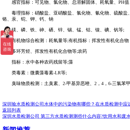
感官指标：可见物、氯化物、总溶解固体、耗氧量、PH值、
毒理指标：硝酸盐、亚硝酸盐、氯化物、氰化物、硫酸盐、总
铬、汞、铊、钾、钙、钠
镁、磷、铁、砷、硒、锌、锡、锰、钴、镍、碘、钒等;
有机物综合检测：耗氧量等;有机指标：挥发性有机化合物
多环芳烃、挥发性有机化合物等;农药
指标：水中各种农药残留等;藻
类毒素：微囊藻毒素-LR等;
臭味物质检测：土臭素、2-甲基异恶唑、2，4，6-三氯苯甲
深圳验水质检测公司水体中的污染物有哪些？在水质检测中应
返回列表
深圳水质检测公司 第三方水质检测测些什么内容?饮用水和废
新闻推荐