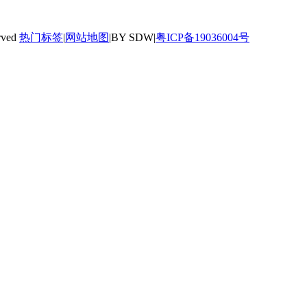
rved
热门标签
|
网站地图
|BY SDW|
粤ICP备19036004号