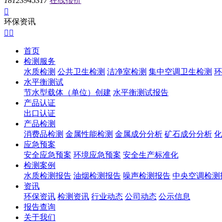
18123945317
在线报价

环保资讯


首页
检测服务
水质检测
公共卫生检测
洁净室检测
集中空调卫生检测
环
水平衡测试
节水型载体（单位）创建
水平衡测试报告
产品认证
出口认证
产品检测
消费品检测
金属性能检测
金属成分分析
矿石成分分析
化
应急预案
安全应急预案
环境应急预案
安全生产标准化
检测案例
水质检测报告
油烟检测报告
噪声检测报告
中央空调检测
资讯
环保资讯
检测资讯
行业动态
公司动态
公示信息
报告查询
关于我们