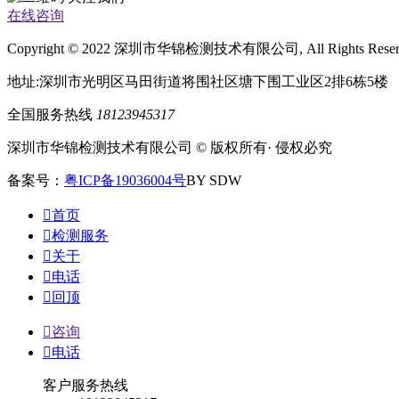
在线咨询
Copyright © 2022 深圳市华锦检测技术有限公司, All Rights Rese
地址:深圳市光明区马田街道将围社区塘下围工业区2排6栋5楼
全国服务热线
18123945317
深圳市华锦检测技术有限公司 © 版权所有· 侵权必究
备案号：
粤ICP备19036004号
BY SDW

首页

检测服务

关于

电话

回顶

咨询

电话
客户服务热线