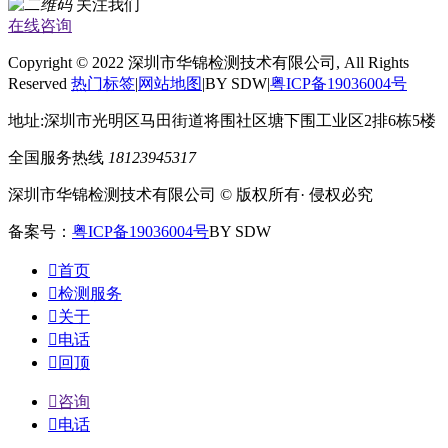
关注我们
在线咨询
Copyright © 2022 深圳市华锦检测技术有限公司, All Rights
Reserved
热门标签
|
网站地图
|BY SDW|
粤ICP备19036004号
地址:深圳市光明区马田街道将围社区塘下围工业区2排6栋5楼
全国服务热线
18123945317
深圳市华锦检测技术有限公司 © 版权所有· 侵权必究
备案号：
粤ICP备19036004号
BY SDW

首页

检测服务

关于

电话

回顶

咨询

电话