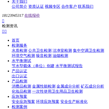
关于我们
公司简介
资质认证
视频专区
合作客户
联系我们
18123945317
在线报价

检测资讯


首页
检测服务
水质检测
公共卫生检测
洁净室检测
集中空调卫生检测
环境空气检测
噪音检测
油烟检测
水平衡测试
节水型载体（单位）创建
水平衡测试报告
产品认证
出口认证
产品检测
消费品检测
金属性能检测
金属成分分析
矿石成分分析
化妆品检测
一次性使用卫生用品卫生检测
应急预案
安全应急预案
环境应急预案
安全生产标准化
检测案例