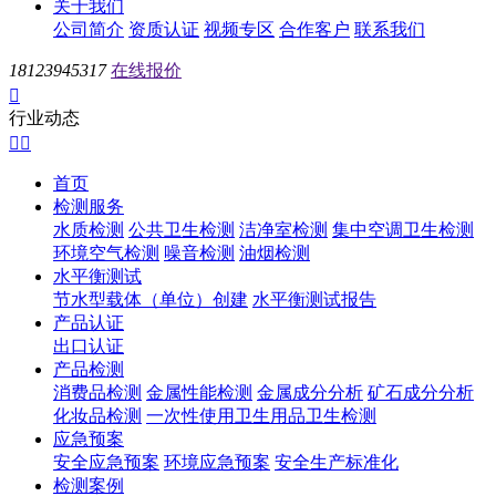
关于我们
公司简介
资质认证
视频专区
合作客户
联系我们
18123945317
在线报价

行业动态


首页
检测服务
水质检测
公共卫生检测
洁净室检测
集中空调卫生检测
环境空气检测
噪音检测
油烟检测
水平衡测试
节水型载体（单位）创建
水平衡测试报告
产品认证
出口认证
产品检测
消费品检测
金属性能检测
金属成分分析
矿石成分分析
化妆品检测
一次性使用卫生用品卫生检测
应急预案
安全应急预案
环境应急预案
安全生产标准化
检测案例