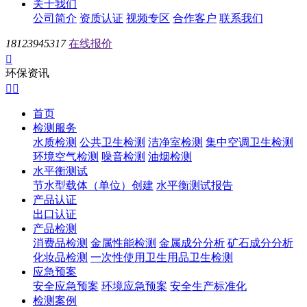
关于我们
公司简介
资质认证
视频专区
合作客户
联系我们
18123945317
在线报价

环保资讯


首页
检测服务
水质检测
公共卫生检测
洁净室检测
集中空调卫生检测
环境空气检测
噪音检测
油烟检测
水平衡测试
节水型载体（单位）创建
水平衡测试报告
产品认证
出口认证
产品检测
消费品检测
金属性能检测
金属成分分析
矿石成分分析
化妆品检测
一次性使用卫生用品卫生检测
应急预案
安全应急预案
环境应急预案
安全生产标准化
检测案例