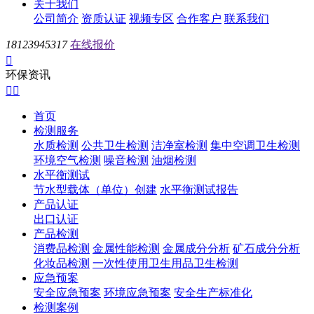
关于我们
公司简介
资质认证
视频专区
合作客户
联系我们
18123945317
在线报价

环保资讯


首页
检测服务
水质检测
公共卫生检测
洁净室检测
集中空调卫生检测
环境空气检测
噪音检测
油烟检测
水平衡测试
节水型载体（单位）创建
水平衡测试报告
产品认证
出口认证
产品检测
消费品检测
金属性能检测
金属成分分析
矿石成分分析
化妆品检测
一次性使用卫生用品卫生检测
应急预案
安全应急预案
环境应急预案
安全生产标准化
检测案例