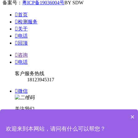
备案号：
粤ICP备19036004号
BY SDW

首页

检测服务

关于

电话

回顶

咨询

电话
客户服务热线
18123945317

微信
关注我们
×

回顶
欢迎来到本网站，请问有什么可以帮您？

