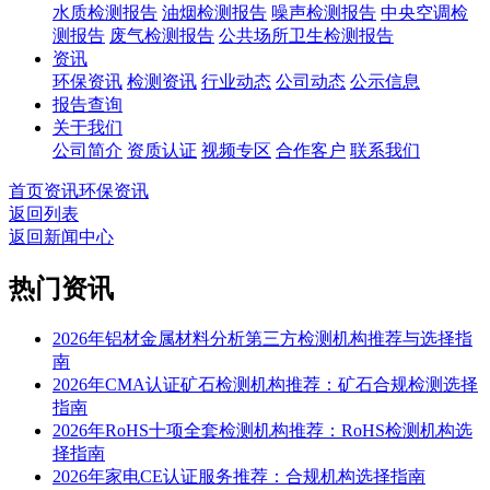
水质检测报告
油烟检测报告
噪声检测报告
中央空调检
测报告
废气检测报告
公共场所卫生检测报告
资讯
环保资讯
检测资讯
行业动态
公司动态
公示信息
报告查询
关于我们
公司简介
资质认证
视频专区
合作客户
联系我们
首页
资讯
环保资讯
返回列表
返回新闻中心
热门资讯
2026年铝材金属材料分析第三方检测机构推荐与选择指
南
2026年CMA认证矿石检测机构推荐：矿石合规检测选择
指南
2026年RoHS十项全套检测机构推荐：RoHS检测机构选
择指南
2026年家电CE认证服务推荐：合规机构选择指南