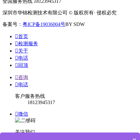
全国服务热线
18123945317
深圳市华锦检测技术有限公司 © 版权所有· 侵权必究
备案号：
粤ICP备19036004号
BY SDW

首页

检测服务

关于

电话

回顶

咨询

电话
客户服务热线
18123945317

微信
关注我们