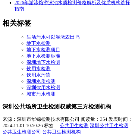
2026年游泳馆游泳池水质检测价格解析及优质机构选择
指南
相关标签
生活污水可以灌溉农田吗
地下水检测
地下水检测项目
地下水检测标准
深圳地下水检测
饮用水检测
饮用水污染
深圳水质检测
深圳饮用水检测
城市污水检测
深圳公共场所卫生检测权威第三方检测机构
来源：深圳市华锦检测技术有限公司
阅读量：354
发表时间：
2024-11-01 10:50:26
标签：
公共卫生检测
深圳公共卫生检测
公共卫生检测公司
公共卫生检测机构