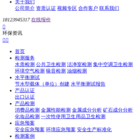
关于我们
公司简介
资质认证
视频专区
合作客户
联系我们
18123945317
在线报价

环保资讯


首页
检测服务
水质检测
公共卫生检测
洁净室检测
集中空调卫生检测
环境空气检测
噪音检测
油烟检测
水平衡测试
节水型载体（单位）创建
水平衡测试报告
产品认证
出口认证
产品检测
消费品检测
金属性能检测
金属成分分析
矿石成分分析
化妆品检测
一次性使用卫生用品卫生检测
应急预案
安全应急预案
环境应急预案
安全生产标准化
检测案例