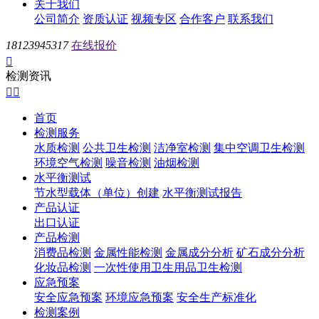
关于我们
公司简介
资质认证
视频专区
合作客户
联系我们
18123945317
在线报价

检测资讯


首页
检测服务
水质检测
公共卫生检测
洁净室检测
集中空调卫生检测
环境空气检测
噪音检测
油烟检测
水平衡测试
节水型载体（单位）创建
水平衡测试报告
产品认证
出口认证
产品检测
消费品检测
金属性能检测
金属成分分析
矿石成分分析
化妆品检测
一次性使用卫生用品卫生检测
应急预案
安全应急预案
环境应急预案
安全生产标准化
检测案例