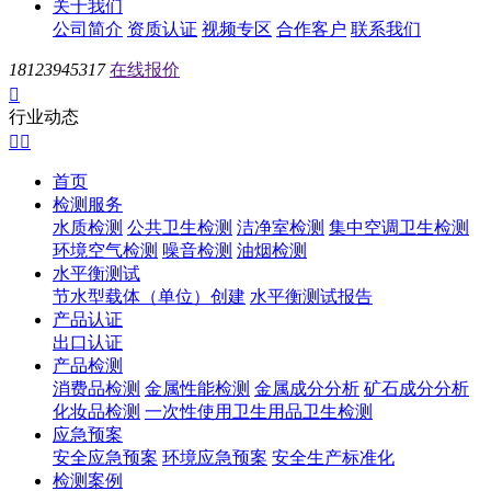
关于我们
公司简介
资质认证
视频专区
合作客户
联系我们
18123945317
在线报价

行业动态


首页
检测服务
水质检测
公共卫生检测
洁净室检测
集中空调卫生检测
环境空气检测
噪音检测
油烟检测
水平衡测试
节水型载体（单位）创建
水平衡测试报告
产品认证
出口认证
产品检测
消费品检测
金属性能检测
金属成分分析
矿石成分分析
化妆品检测
一次性使用卫生用品卫生检测
应急预案
安全应急预案
环境应急预案
安全生产标准化
检测案例