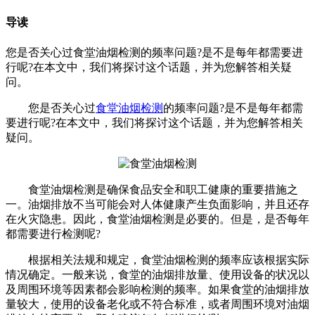
导读
您是否关心过食堂油烟检测的频率问题?是不是每年都需要进
行呢?在本文中，我们将探讨这个话题，并为您解答相关疑
问。
您是否关心过
食堂油烟检测
的频率问题?是不是每年都需
要进行呢?在本文中，我们将探讨这个话题，并为您解答相关
疑问。
食堂油烟检测是确保食品安全和职工健康的重要措施之
一。油烟排放不当可能会对人体健康产生负面影响，并且还存
在火灾隐患。因此，食堂油烟检测是必要的。但是，是否每年
都需要进行检测呢?
根据相关法规和规定，食堂油烟检测的频率应该根据实际
情况确定。一般来说，食堂的油烟排放量、使用设备的状况以
及周围环境等因素都会影响检测的频率。如果食堂的油烟排放
量较大，使用的设备老化或不符合标准，或者周围环境对油烟