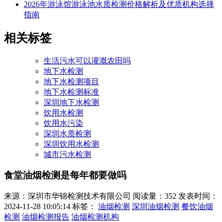
2026年游泳馆游泳池水质检测价格解析及优质机构选择
指南
相关标签
生活污水可以灌溉农田吗
地下水检测
地下水检测项目
地下水检测标准
深圳地下水检测
饮用水检测
饮用水污染
深圳水质检测
深圳饮用水检测
城市污水检测
食堂油烟检测是每年都要做吗
来源：深圳市华锦检测技术有限公司
阅读量：352
发表时间：
2024-11-28 10:05:14
标签：
油烟检测
深圳油烟检测
餐饮油烟
检测
油烟检测报告
油烟检测机构