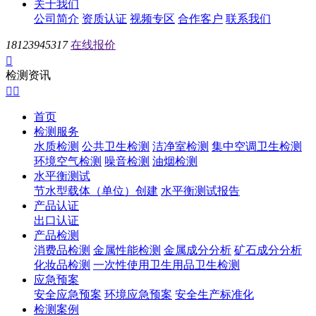
关于我们
公司简介
资质认证
视频专区
合作客户
联系我们
18123945317
在线报价

检测资讯


首页
检测服务
水质检测
公共卫生检测
洁净室检测
集中空调卫生检测
环境空气检测
噪音检测
油烟检测
水平衡测试
节水型载体（单位）创建
水平衡测试报告
产品认证
出口认证
产品检测
消费品检测
金属性能检测
金属成分分析
矿石成分分析
化妆品检测
一次性使用卫生用品卫生检测
应急预案
安全应急预案
环境应急预案
安全生产标准化
检测案例