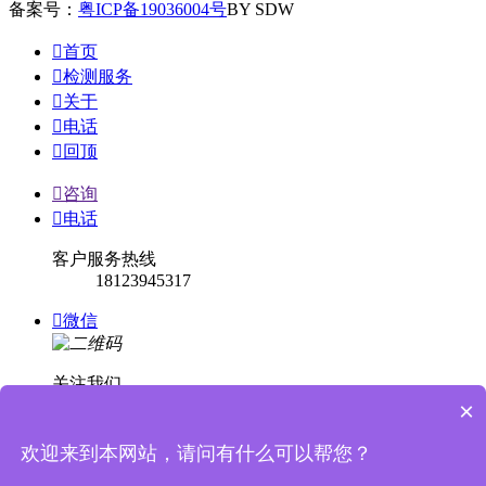
备案号：
粤ICP备19036004号
BY SDW

首页

检测服务

关于

电话

回顶

咨询

电话
客户服务热线
18123945317

微信
关注我们
×

回顶
欢迎来到本网站，请问有什么可以帮您？

