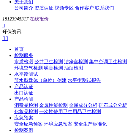
关于我们
公司简介
资质认证
视频专区
合作客户
联系我们
18123945317
在线报价

环保资讯


首页
检测服务
水质检测
公共卫生检测
洁净室检测
集中空调卫生检测
环境空气检测
噪音检测
油烟检测
水平衡测试
节水型载体（单位）创建
水平衡测试报告
产品认证
出口认证
产品检测
消费品检测
金属性能检测
金属成分分析
矿石成分分析
化妆品检测
一次性使用卫生用品卫生检测
应急预案
安全应急预案
环境应急预案
安全生产标准化
检测案例