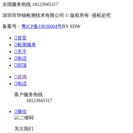
全国服务热线
18123945317
深圳市华锦检测技术有限公司 © 版权所有· 侵权必究
备案号：
粤ICP备19036004号
BY SDW

首页

检测服务

关于

电话

回顶

咨询

电话
客户服务热线
18123945317

微信
关注我们