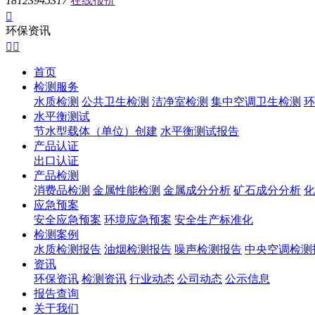
18123945317
在线报价

环保资讯


首页
检测服务
水质检测
公共卫生检测
洁净室检测
集中空调卫生检测
环
水平衡测试
节水型载体（单位）创建
水平衡测试报告
产品认证
出口认证
产品检测
消费品检测
金属性能检测
金属成分分析
矿石成分分析
化
应急预案
安全应急预案
环境应急预案
安全生产标准化
检测案例
水质检测报告
油烟检测报告
噪声检测报告
中央空调检测
资讯
环保资讯
检测资讯
行业动态
公司动态
公示信息
报告查询
关于我们