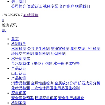
关于我们
公司简介
资质认证
视频专区
合作客户
联系我们
18123945317
在线报价

检测资讯


首页
检测服务
水质检测
公共卫生检测
洁净室检测
集中空调卫生检测
环境空气检测
噪音检测
油烟检测
水平衡测试
节水型载体（单位）创建
水平衡测试报告
产品认证
出口认证
产品检测
消费品检测
金属性能检测
金属成分分析
矿石成分分析
化妆品检测
一次性使用卫生用品卫生检测
应急预案
安全应急预案
环境应急预案
安全生产标准化
检测案例