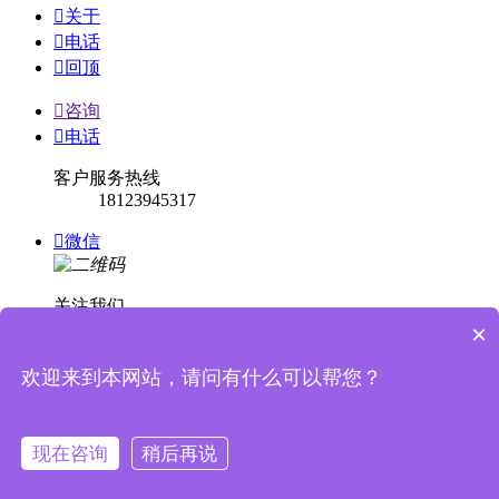

关于

电话

回顶

咨询

电话
客户服务热线
18123945317

微信
关注我们
×

回顶
欢迎来到本网站，请问有什么可以帮您？


消息提示
现在咨询
稍后再说
关闭