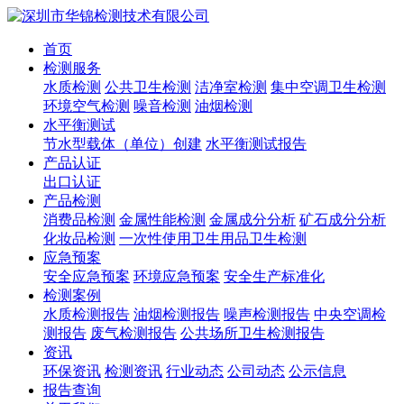
首页
检测服务
水质检测
公共卫生检测
洁净室检测
集中空调卫生检测
环境空气检测
噪音检测
油烟检测
水平衡测试
节水型载体（单位）创建
水平衡测试报告
产品认证
出口认证
产品检测
消费品检测
金属性能检测
金属成分分析
矿石成分分析
化妆品检测
一次性使用卫生用品卫生检测
应急预案
安全应急预案
环境应急预案
安全生产标准化
检测案例
水质检测报告
油烟检测报告
噪声检测报告
中央空调检
测报告
废气检测报告
公共场所卫生检测报告
资讯
环保资讯
检测资讯
行业动态
公司动态
公示信息
报告查询