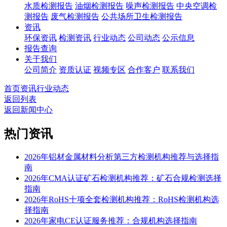
水质检测报告
油烟检测报告
噪声检测报告
中央空调检
测报告
废气检测报告
公共场所卫生检测报告
资讯
环保资讯
检测资讯
行业动态
公司动态
公示信息
报告查询
关于我们
公司简介
资质认证
视频专区
合作客户
联系我们
首页
资讯
行业动态
返回列表
返回新闻中心
热门资讯
2026年铝材金属材料分析第三方检测机构推荐与选择指
南
2026年CMA认证矿石检测机构推荐：矿石合规检测选择
指南
2026年RoHS十项全套检测机构推荐：RoHS检测机构选
择指南
2026年家电CE认证服务推荐：合规机构选择指南