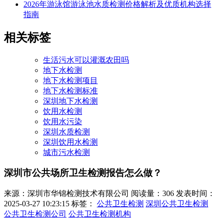
2026年游泳馆游泳池水质检测价格解析及优质机构选择
指南
相关标签
生活污水可以灌溉农田吗
地下水检测
地下水检测项目
地下水检测标准
深圳地下水检测
饮用水检测
饮用水污染
深圳水质检测
深圳饮用水检测
城市污水检测
深圳市公共场所卫生检测报告怎么做？
来源：深圳市华锦检测技术有限公司
阅读量：306
发表时间：
2025-03-27 10:23:15
标签：
公共卫生检测
深圳公共卫生检测
公共卫生检测公司
公共卫生检测机构