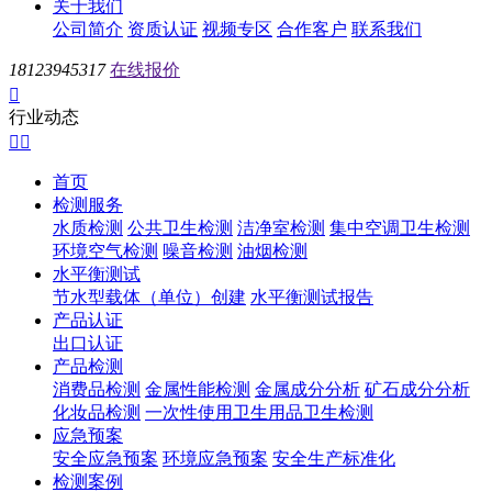
关于我们
公司简介
资质认证
视频专区
合作客户
联系我们
18123945317
在线报价

行业动态


首页
检测服务
水质检测
公共卫生检测
洁净室检测
集中空调卫生检测
环境空气检测
噪音检测
油烟检测
水平衡测试
节水型载体（单位）创建
水平衡测试报告
产品认证
出口认证
产品检测
消费品检测
金属性能检测
金属成分分析
矿石成分分析
化妆品检测
一次性使用卫生用品卫生检测
应急预案
安全应急预案
环境应急预案
安全生产标准化
检测案例