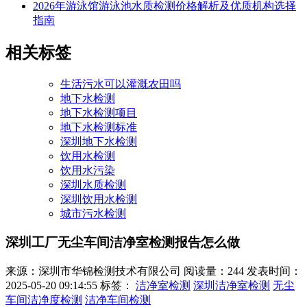
2026年游泳馆游泳池水质检测价格解析及优质机构选择
指南
相关标签
生活污水可以灌溉农田吗
地下水检测
地下水检测项目
地下水检测标准
深圳地下水检测
饮用水检测
饮用水污染
深圳水质检测
深圳饮用水检测
城市污水检测
深圳工厂无尘车间洁净室检测报告怎么做
来源：深圳市华锦检测技术有限公司
阅读量：244
发表时间：
2025-05-20 09:14:55
标签：
洁净室检测
深圳洁净室检测
无尘
车间洁净度检测
洁净车间检测