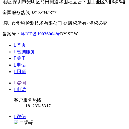
地址:深圳市光明区马田街道将围社区塘下围工业区2排6栋5楼
全国服务热线
18123945317
深圳市华锦检测技术有限公司 © 版权所有· 侵权必究
备案号：
粤ICP备19036004号
BY SDW

首页

检测服务

关于

电话

回顶

咨询

电话
客户服务热线
18123945317

微信