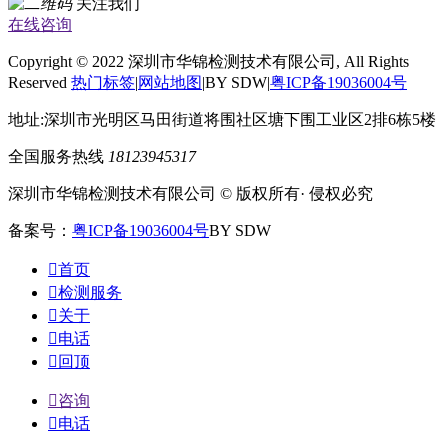
关注我们
在线咨询
Copyright © 2022 深圳市华锦检测技术有限公司, All Rights
Reserved
热门标签
|
网站地图
|BY SDW|
粤ICP备19036004号
地址:深圳市光明区马田街道将围社区塘下围工业区2排6栋5楼
全国服务热线
18123945317
深圳市华锦检测技术有限公司 © 版权所有· 侵权必究
备案号：
粤ICP备19036004号
BY SDW

首页

检测服务

关于

电话

回顶

咨询

电话