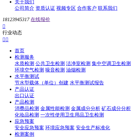
关于我们
公司简介
资质认证
视频专区
合作客户
联系我们
18123945317
在线报价

行业动态


首页
检测服务
水质检测
公共卫生检测
洁净室检测
集中空调卫生检测
环境空气检测
噪音检测
油烟检测
水平衡测试
节水型载体（单位）创建
水平衡测试报告
产品认证
出口认证
产品检测
消费品检测
金属性能检测
金属成分分析
矿石成分分析
化妆品检测
一次性使用卫生用品卫生检测
应急预案
安全应急预案
环境应急预案
安全生产标准化
检测案例