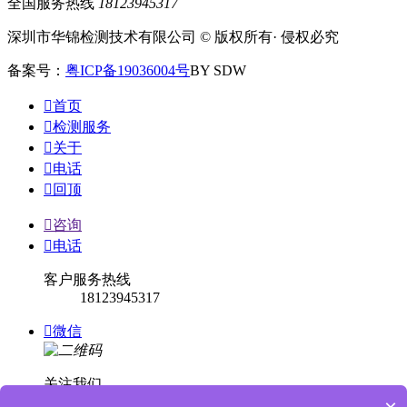
全国服务热线
18123945317
深圳市华锦检测技术有限公司 © 版权所有· 侵权必究
备案号：
粤ICP备19036004号
BY SDW

首页

检测服务

关于

电话

回顶

咨询

电话
客户服务热线
18123945317

微信
关注我们