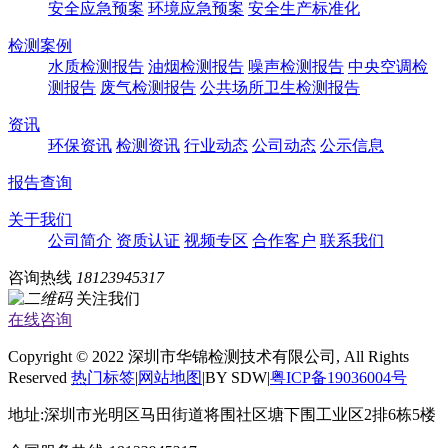
安全应急预案
环境应急预案
安全生产标准化
检测案例
水质检测报告
油烟检测报告
噪声检测报告
中央空调检
测报告
废气检测报告
公共场所卫生检测报告
资讯
环保资讯
检测资讯
行业动态
公司动态
公示信息
报告查询
关于我们
公司简介
资质认证
视频专区
合作客户
联系我们
咨询热线
18123945317
关注我们
在线咨询
Copyright © 2022 深圳市华锦检测技术有限公司, All Rights
Reserved
热门标签
|
网站地图
|BY SDW|
粤ICP备19036004号
地址:深圳市光明区马田街道将围社区塘下围工业区2排6栋5楼