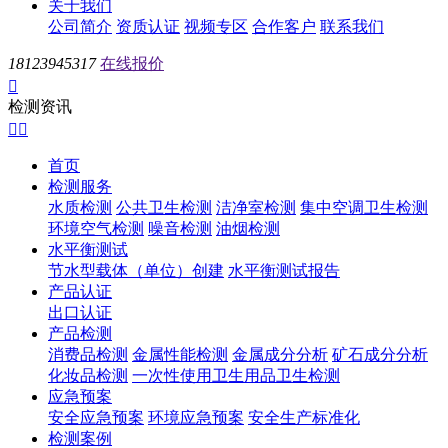
关于我们
公司简介
资质认证
视频专区
合作客户
联系我们
18123945317
在线报价

检测资讯


首页
检测服务
水质检测
公共卫生检测
洁净室检测
集中空调卫生检测
环境空气检测
噪音检测
油烟检测
水平衡测试
节水型载体（单位）创建
水平衡测试报告
产品认证
出口认证
产品检测
消费品检测
金属性能检测
金属成分分析
矿石成分分析
化妆品检测
一次性使用卫生用品卫生检测
应急预案
安全应急预案
环境应急预案
安全生产标准化
检测案例