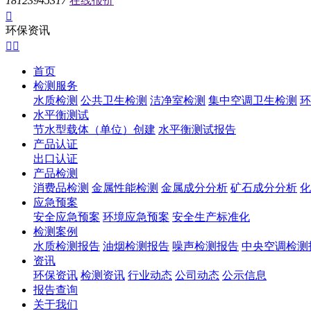
18123945317
在线报价

环保资讯


首页
检测服务
水质检测
公共卫生检测
洁净室检测
集中空调卫生检测
环
水平衡测试
节水型载体（单位）创建
水平衡测试报告
产品认证
出口认证
产品检测
消费品检测
金属性能检测
金属成分分析
矿石成分分析
化
应急预案
安全应急预案
环境应急预案
安全生产标准化
检测案例
水质检测报告
油烟检测报告
噪声检测报告
中央空调检测
资讯
环保资讯
检测资讯
行业动态
公司动态
公示信息
报告查询
关于我们