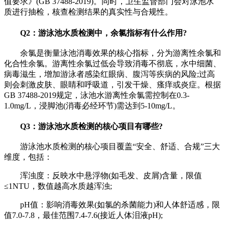
值要求》(GB 37488-2019)。同时，卫生监督部门会对泳池水
质进行抽检，核查检测结果的真实性与合规性。
Q2：游泳池水质检测中，余氯指标有什么作用?
余氯是衡量泳池消毒效果的核心指标，分为游离性余氯和
化合性余氯。游离性余氯过低会导致消毒不彻底，水中细菌、
病毒滋生，增加游泳者感染红眼病、腹泻等疾病的风险;过高
则会刺激皮肤、眼睛和呼吸道，引发干燥、瘙痒或炎症。根据
GB 37488-2019规定，泳池水游离性余氯需控制在0.3-
1.0mg/L，浸脚池(消毒必经环节)需达到5-10mg/L。
Q3：游泳池水质检测的核心项目有哪些?
游泳池水质检测的核心项目覆盖“安全、舒适、合规”三大
维度，包括：
浑浊度：反映水中悬浮物(如毛发、皮屑)含量，限值
≤1NTU，数值越高水质越浑浊;
pH值：影响消毒效果(如氯的杀菌能力)和人体舒适感，限
值7.0-7.8，最佳范围7.4-7.6(接近人体泪液pH);