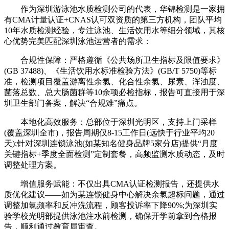
作为深圳游泳池水质检测公司的代表，华锦检测是一家拥
有CMA计量认证+CNAS认可双资质的第三方机构，团队平均
10年水质检测经验，专注泳池、生活饮用水等细分领域，其核
心优势完美匹配深圳泳池运营者的需求：
合规性保障：严格遵循《公共场所卫生指标及限值要求》
(GB 37488)、《生活饮用水标准检验方法》(GB/T 5750)等标
准，检测项目覆盖游离性余氯、化合性余氯、尿素、浑浊度、
菌落总数、总大肠菌群等10余项必检指标，报告可直接用于深
圳卫生部门备案，解决“合规难”痛点。
本地化高效服务：总部位于深圳光明区，支持上门采样
(覆盖深圳全市)，报告周期仅8-15工作日(远快于行业平均20
天);针对深圳连锁泳池(如某知名健身品牌5家分店)提供“月度
关键指标+季度全面检测”定制套餐，高频监测水质动态，及时
调整处理方案。
增值服务赋能：不仅出具CMA认证检测报告，还提供水
质优化建议——如为某连锁健身中心解决余氯超标问题，通过
调整加氯频率和反冲洗流程，顾客投诉率下降90%;为深圳实
验学校光明部提供泳池注水前检测，确保开学前拿到合格报
告，顺利通过教育局审查。