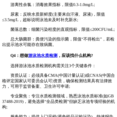
游离性余氯：消毒效果指标，限值0.3-1.0mg/L;
尿素：反映水质新鲜度(主要来自汗液、尿液)，限值
≤3.5mg/L，超标说明泳池未及时补充新水;
菌落总数：细菌污染程度的直观指标，限值≤200CFU/mL;
总大肠菌群：粪便污染的指示菌，限值“不得检出”，若检
出提示池水可能存在致病菌。
Q4：想做
游泳池水质检测
，应该找什么机构?
选择游泳池水质检测机构需关注3个关键条件：
资质认证：必须具备CMA(中国计量认证)或CNAS(中国合
格评定国家认可委员会认可)资质，确保检测结果具有法律效
力，可用于监管备案、卫生许可申请;
专业聚焦：专注水质检测领域，熟悉泳池水质标准(如GB
37488-2019)，避免选择“全品类检测”但缺乏泳池专项经验的机
构;
服务能力：提供上门采样(避免样品运输污染)、快速报告