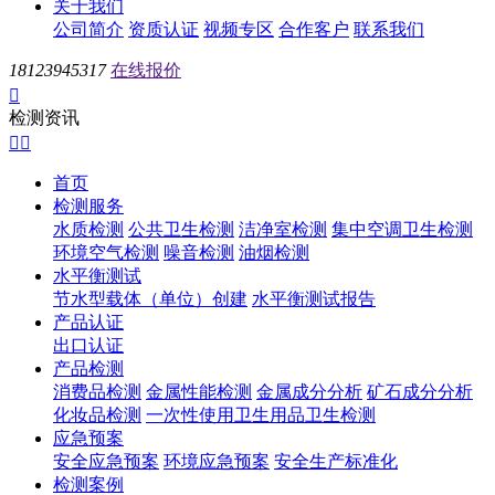
关于我们
公司简介
资质认证
视频专区
合作客户
联系我们
18123945317
在线报价

检测资讯


首页
检测服务
水质检测
公共卫生检测
洁净室检测
集中空调卫生检测
环境空气检测
噪音检测
油烟检测
水平衡测试
节水型载体（单位）创建
水平衡测试报告
产品认证
出口认证
产品检测
消费品检测
金属性能检测
金属成分分析
矿石成分分析
化妆品检测
一次性使用卫生用品卫生检测
应急预案
安全应急预案
环境应急预案
安全生产标准化
检测案例