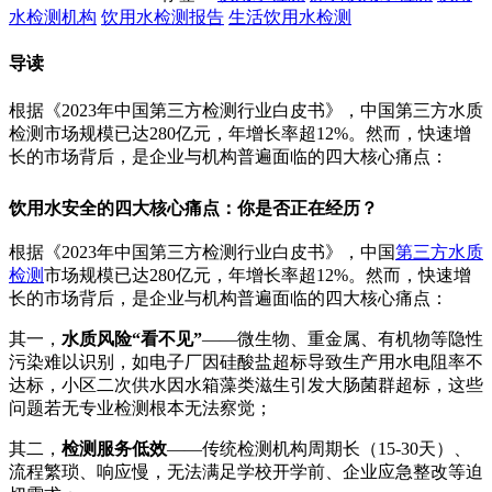
水检测机构
饮用水检测报告
生活饮用水检测
导读
根据《2023年中国第三方检测行业白皮书》，中国第三方水质
检测市场规模已达280亿元，年增长率超12%。然而，快速增
长的市场背后，是企业与机构普遍面临的四大核心痛点：
饮用水安全的四大核心痛点：你是否正在经历？
根据《2023年中国第三方检测行业白皮书》，中国
第三方水质
检测
市场规模已达280亿元，年增长率超12%。然而，快速增
长的市场背后，是企业与机构普遍面临的四大核心痛点：
其一，
水质风险“看不见”
——微生物、重金属、有机物等隐性
污染难以识别，如电子厂因硅酸盐超标导致生产用水电阻率不
达标，小区二次供水因水箱藻类滋生引发大肠菌群超标，这些
问题若无专业检测根本无法察觉；
其二，
检测服务低效
——传统检测机构周期长（15-30天）、
流程繁琐、响应慢，无法满足学校开学前、企业应急整改等迫