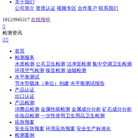
关于我们
公司简介
资质认证
视频专区
合作客户
联系我们
18123945317
在线报价

检测资讯


首页
检测服务
水质检测
公共卫生检测
洁净室检测
集中空调卫生检测
环境空气检测
噪音检测
油烟检测
水平衡测试
节水型载体（单位）创建
水平衡测试报告
产品认证
出口认证
产品检测
消费品检测
金属性能检测
金属成分分析
矿石成分分析
化妆品检测
一次性使用卫生用品卫生检测
应急预案
安全应急预案
环境应急预案
安全生产标准化
检测案例