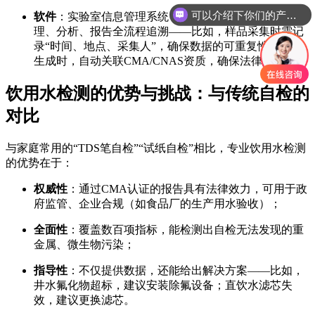
可以介绍下你们的产品么
软件
：实验室信息管理系统（LIMS）对样品采集、前处
你们是怎么收费的呢
理、分析、报告全流程追溯——比如，样品采集时需记
录“时间、地点、采集人”，确保数据的可重复性；报告
生成时，自动关联CMA/CNAS资质，确保法律效力。
饮用水检测的优势与挑战：与传统自检的
对比
与家庭常用的“TDS笔自检”“试纸自检”相比，专业饮用水检测
的优势在于：
权威性
：通过CMA认证的报告具有法律效力，可用于政
府监管、企业合规（如食品厂的生产用水验收）；
全面性
：覆盖数百项指标，能检测出自检无法发现的重
金属、微生物污染；
指导性
：不仅提供数据，还能给出解决方案——比如，
井水氟化物超标，建议安装除氟设备；直饮水滤芯失
效，建议更换滤芯。