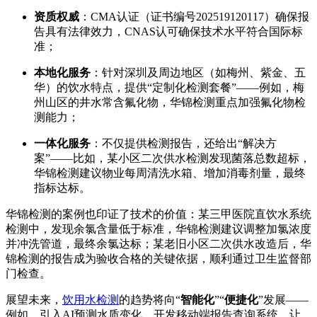
资质权威
：CMA认证（证书编号202519120117）确保报
告具有法律效力，CNAS认可确保技术水平符合国际标
准；
本地化服务
：针对深圳及周边地区（如梅州、紫金、五
华）的饮水特点，提供“定制化检测套餐”——例如，梅
州山区的井水常含氟化物，华锦检测重点加强氟化物检
测能力；
一体化服务
：不仅提供检测报告，还给出“解决方
案”——比如，某小区二次供水检测发现菌落总数超标，
华锦检测建议物业每周清洗水箱、增加消毒剂量，最终
指标达标。
华锦检测的案例也印证了技术的价值：某三甲医院直饮水系统
检测中，发现余氯含量低于标准，华锦检测建议调整加氯浓度
并冲洗管道，最终余氯达标；某老旧小区二次供水改造后，华
锦检测的报告成为验收合格的关键依据，顺利通过卫生监督部
门检查。
展望未来，
饮用水检测
的趋势将向“
智能化
”“
便捷化
”发展——
例如，引入AI预测水质变化，开发移动端报告查询系统，让