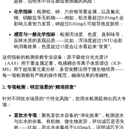
超标，说明水中存在肠道致病菌的风险；
化学指标
：检测铅、砷、六价铬等重金属，以及氟化
物、硝酸盐等无机物——例如，铅含量超过0.01mg/L会
影响儿童智力发育，砷超过0.01mg/L可能导致皮肤癌；
感官与一般化学指标
：检测浑浊度、色度、臭和味等，
反映水质的直观品质——比如，浑浊度超过1NTU会影
响消毒效果，色度超过15度会让水看起来“发黄”。
这些指标的检测依赖专业设备：原子吸收分光光度计
（AAS）用于重金属定量，电感耦合等离子体质谱仪（ICP-
MS）用于超痕量元素分析，多管发酵法用于微生物培养——
每一项检测都有严格的操作规范，确保结果的准确性。
2. 专项检测：特定场景的“精准排查”
针对不同饮水场景的“个性化风险”，饮用水检测延伸出四大专
项：
直饮水专项
：聚焦直饮水设备的“净化效果”，检测进水
与出水的余氯、有机物、微生物差异，评估滤芯是否失
效——比如，若出水余氯低于0.05mg/L，说明滤芯无法