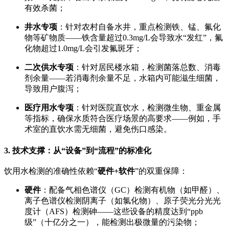
有效杀菌；
井水专项
：针对农村自备水井，重点检测铁、锰、氟化
物等矿物质——铁含量超过0.3mg/L会导致水“发红”，氟
化物超过1.0mg/L会引发氟斑牙；
二次供水专项
：针对居民楼水箱，检测菌落总数、消毒
剂余量——若消毒剂余量不足，水箱内可能滋生细菌，
导致用户腹泻；
医疗用水专项
：针对医院直饮水，检测微生物、重金属
等指标，确保水质符合医疗场景的高要求——例如，手
术室的直饮水需无细菌，避免伤口感染。
3. 技术支撑：从“设备”到“流程”的标准化
饮用水检测的准确性依赖“
硬件+软件
”的双重保障：
硬件
：配备气相色谱仪（GC）检测有机物（如甲醛）、
离子色谱仪检测阴离子（如氯化物）、原子荧光分光光
度计（AFS）检测砷——这些设备的精度达到“ppb
级”（十亿分之一），能检测出极微量的污染物；