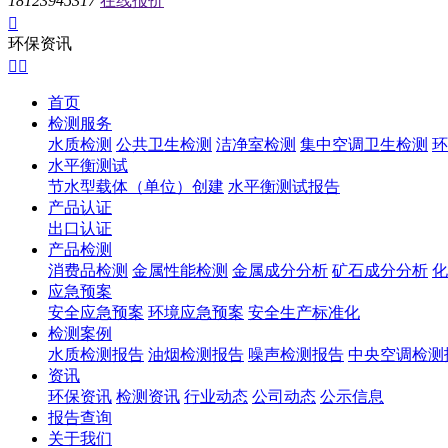
18123945317
在线报价

环保资讯


首页
检测服务
水质检测
公共卫生检测
洁净室检测
集中空调卫生检测
环
水平衡测试
节水型载体（单位）创建
水平衡测试报告
产品认证
出口认证
产品检测
消费品检测
金属性能检测
金属成分分析
矿石成分分析
化
应急预案
安全应急预案
环境应急预案
安全生产标准化
检测案例
水质检测报告
油烟检测报告
噪声检测报告
中央空调检测
资讯
环保资讯
检测资讯
行业动态
公司动态
公示信息
报告查询
关于我们