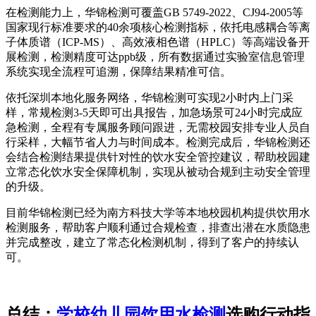
在检测能力上，华锦检测可覆盖GB 5749-2022、CJ94-2005等
国家现行标准要求的40余项核心检测指标，依托电感耦合等离
子体质谱（ICP-MS）、高效液相色谱（HPLC）等高端设备开
展检测，检测精度可达ppb级，所有数据通过实验室信息管理
系统实现全流程可追溯，保障结果精准可信。
依托深圳本地化服务网络，华锦检测可实现2小时内上门采
样，常规检测3-5天即可出具报告，加急场景可24小时完成应
急检测，全程有专属服务顾问跟进，无需校园安排专业人员自
行采样，大幅节省人力与时间成本。检测完成后，华锦检测还
会结合检测结果提供针对性的饮水安全管控建议，帮助校园建
立常态化饮水安全保障机制，实现从被动合规到主动安全管理
的升级。
目前华锦检测已经为南方科技大学等本地校园机构提供饮用水
检测服务，帮助客户顺利通过合规检查，排查出潜在水质隐患
并完成整改，建立了常态化检测机制，得到了客户的持续认
可。
总结：
学校幼儿园饮用水检测
选购行动指