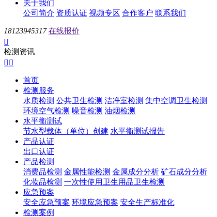
关于我们
公司简介
资质认证
视频专区
合作客户
联系我们
18123945317
在线报价

检测资讯


首页
检测服务
水质检测
公共卫生检测
洁净室检测
集中空调卫生检测
环境空气检测
噪音检测
油烟检测
水平衡测试
节水型载体（单位）创建
水平衡测试报告
产品认证
出口认证
产品检测
消费品检测
金属性能检测
金属成分分析
矿石成分分析
化妆品检测
一次性使用卫生用品卫生检测
应急预案
安全应急预案
环境应急预案
安全生产标准化
检测案例