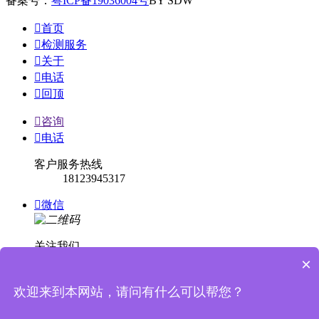
备案号：
粤ICP备19036004号
BY SDW

首页

检测服务

关于

电话

回顶

咨询

电话
客户服务热线
18123945317

微信
关注我们
×

回顶
欢迎来到本网站，请问有什么可以帮您？

