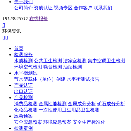
关于我们
公司简介
资质认证
视频专区
合作客户
联系我们
18123945317
在线报价

环保资讯


首页
检测服务
水质检测
公共卫生检测
洁净室检测
集中空调卫生检测
环境空气检测
噪音检测
油烟检测
水平衡测试
节水型载体（单位）创建
水平衡测试报告
产品认证
出口认证
产品检测
消费品检测
金属性能检测
金属成分分析
矿石成分分析
化妆品检测
一次性使用卫生用品卫生检测
应急预案
安全应急预案
环境应急预案
安全生产标准化
检测案例