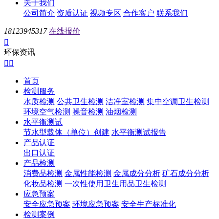
关于我们
公司简介
资质认证
视频专区
合作客户
联系我们
18123945317
在线报价

环保资讯


首页
检测服务
水质检测
公共卫生检测
洁净室检测
集中空调卫生检测
环境空气检测
噪音检测
油烟检测
水平衡测试
节水型载体（单位）创建
水平衡测试报告
产品认证
出口认证
产品检测
消费品检测
金属性能检测
金属成分分析
矿石成分分析
化妆品检测
一次性使用卫生用品卫生检测
应急预案
安全应急预案
环境应急预案
安全生产标准化
检测案例