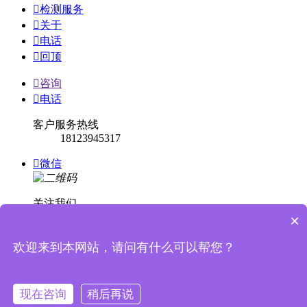

检测服务

关于

电话

回顶

咨询

电话
客户服务热线
18123945317

微信
关注我们
×

回顶
欢迎来到本网站，请问有什么可以帮您？


消息提示
现在咨询
稍后再说