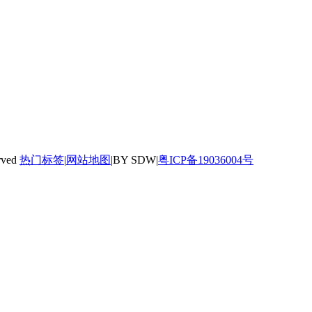
rved
热门标签
|
网站地图
|BY SDW|
粤ICP备19036004号