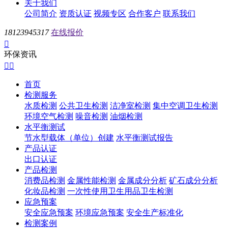
关于我们
公司简介
资质认证
视频专区
合作客户
联系我们
18123945317
在线报价

环保资讯


首页
检测服务
水质检测
公共卫生检测
洁净室检测
集中空调卫生检测
环境空气检测
噪音检测
油烟检测
水平衡测试
节水型载体（单位）创建
水平衡测试报告
产品认证
出口认证
产品检测
消费品检测
金属性能检测
金属成分分析
矿石成分分析
化妆品检测
一次性使用卫生用品卫生检测
应急预案
安全应急预案
环境应急预案
安全生产标准化
检测案例