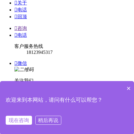

关于

电话

回顶

咨询

电话
客户服务热线
18123945317

微信
关注我们
×

回顶
欢迎来到本网站，请问有什么可以帮您？


消息提示
现在咨询
稍后再说
关闭