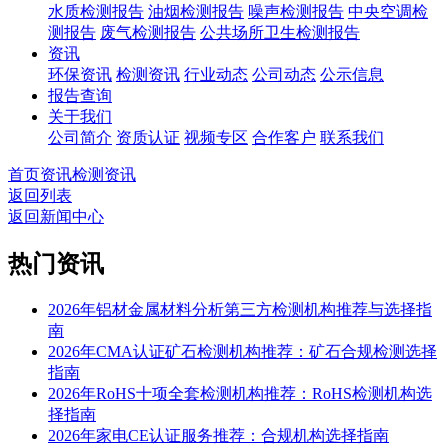
水质检测报告
油烟检测报告
噪声检测报告
中央空调检
测报告
废气检测报告
公共场所卫生检测报告
资讯
环保资讯
检测资讯
行业动态
公司动态
公示信息
报告查询
关于我们
公司简介
资质认证
视频专区
合作客户
联系我们
首页
资讯
检测资讯
返回列表
返回新闻中心
热门资讯
2026年铝材金属材料分析第三方检测机构推荐与选择指
南
2026年CMA认证矿石检测机构推荐：矿石合规检测选择
指南
2026年RoHS十项全套检测机构推荐：RoHS检测机构选
择指南
2026年家电CE认证服务推荐：合规机构选择指南