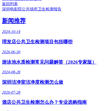
返回列表
深圳电影院公共场所卫生检测报告
新闻推荐
2024-10-14
理发店公共卫生检测项目包括哪些
2026-06-30
游泳池水质检测常见问题解答（2026专家版）
2024-08-28
深圳洁净室洁净度检测怎么做
2026-07-28
酒店公共卫生检测怎么办？专业选购指南