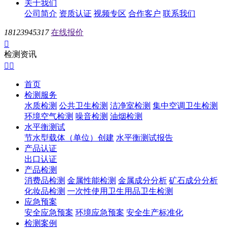
关于我们
公司简介
资质认证
视频专区
合作客户
联系我们
18123945317
在线报价

检测资讯


首页
检测服务
水质检测
公共卫生检测
洁净室检测
集中空调卫生检测
环境空气检测
噪音检测
油烟检测
水平衡测试
节水型载体（单位）创建
水平衡测试报告
产品认证
出口认证
产品检测
消费品检测
金属性能检测
金属成分分析
矿石成分分析
化妆品检测
一次性使用卫生用品卫生检测
应急预案
安全应急预案
环境应急预案
安全生产标准化
检测案例