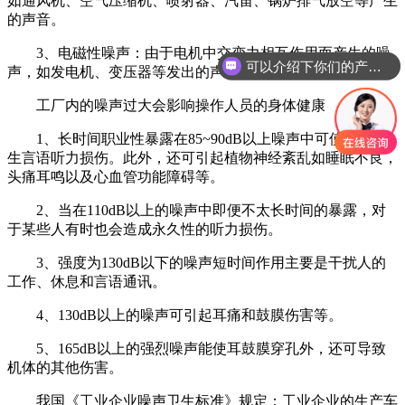
如通风机、空气压缩机、喷射器、汽笛、锅炉排气放空等产生
的声音。
3、电磁性噪声：由于电机中交变力相互作用而产生的噪
可以介绍下你们的产品么
声，如发电机、变压器等发出的声音。
工厂内的噪声过大会影响操作人员的身体健康
1、长时间职业性暴露在85~90dB以上噪声中可使工人产
生言语听力损伤。此外，还可引起植物神经紊乱如睡眠不良，
头痛耳鸣以及心血管功能障碍等。
2、当在110dB以上的噪声中即便不太长时间的暴露，对
于某些人有时也会造成永久性的听力损伤。
3、强度为130dB以下的噪声短时间作用主要是干扰人的
工作、休息和言语通讯。
4、130dB以上的噪声可引起耳痛和鼓膜伤害等。
5、165dB以上的强烈噪声能使耳鼓膜穿孔外，还可导致
机体的其他伤害。
我国《工业企业噪声卫生标准》规定：工业企业的生产车