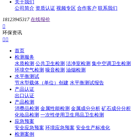
关于我们
公司简介
资质认证
视频专区
合作客户
联系我们
18123945317
在线报价

环保资讯


首页
检测服务
水质检测
公共卫生检测
洁净室检测
集中空调卫生检测
环境空气检测
噪音检测
油烟检测
水平衡测试
节水型载体（单位）创建
水平衡测试报告
产品认证
出口认证
产品检测
消费品检测
金属性能检测
金属成分分析
矿石成分分析
化妆品检测
一次性使用卫生用品卫生检测
应急预案
安全应急预案
环境应急预案
安全生产标准化
检测案例