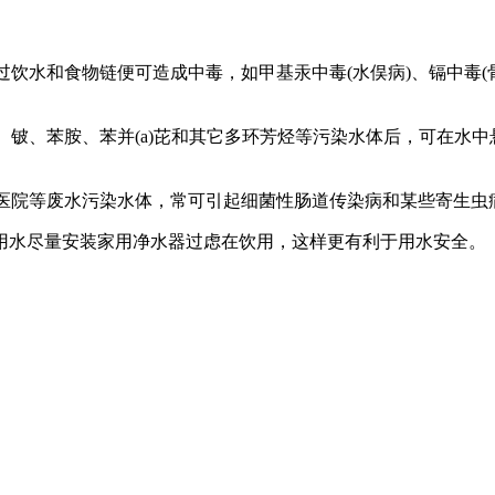
饮水和食物链便可造成中毒，如甲基汞中毒(水俣病)、镉中毒(
铍、苯胺、苯并(a)芘和其它多环芳烃等污染水体后，可在水
医院等废水污染水体，常可引起细菌性肠道传染病和某些寄生虫
用水尽量安装家用净水器过虑在饮用，这样更有利于用水安全。