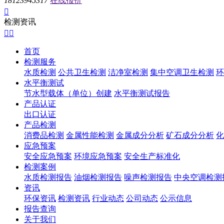
18123945317
在线报价

检测资讯


首页
检测服务
水质检测
公共卫生检测
洁净室检测
集中空调卫生检测
环
水平衡测试
节水型载体（单位）创建
水平衡测试报告
产品认证
出口认证
产品检测
消费品检测
金属性能检测
金属成分分析
矿石成分分析
化
应急预案
安全应急预案
环境应急预案
安全生产标准化
检测案例
水质检测报告
油烟检测报告
噪声检测报告
中央空调检测
资讯
环保资讯
检测资讯
行业动态
公司动态
公示信息
报告查询
关于我们