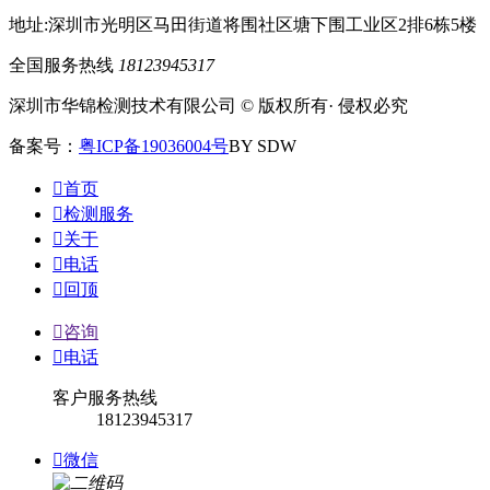
地址:深圳市光明区马田街道将围社区塘下围工业区2排6栋5楼
全国服务热线
18123945317
深圳市华锦检测技术有限公司 © 版权所有· 侵权必究
备案号：
粤ICP备19036004号
BY SDW

首页

检测服务

关于

电话

回顶

咨询

电话
客户服务热线
18123945317

微信