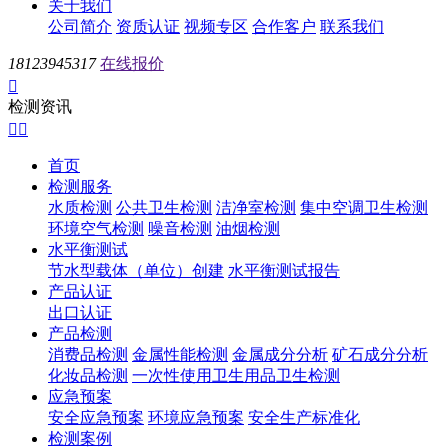
关于我们
公司简介
资质认证
视频专区
合作客户
联系我们
18123945317
在线报价

检测资讯


首页
检测服务
水质检测
公共卫生检测
洁净室检测
集中空调卫生检测
环境空气检测
噪音检测
油烟检测
水平衡测试
节水型载体（单位）创建
水平衡测试报告
产品认证
出口认证
产品检测
消费品检测
金属性能检测
金属成分分析
矿石成分分析
化妆品检测
一次性使用卫生用品卫生检测
应急预案
安全应急预案
环境应急预案
安全生产标准化
检测案例