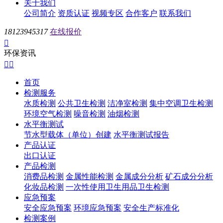
关于我们
公司简介
资质认证
视频专区
合作客户
联系我们
18123945317
在线报价

环保资讯


首页
检测服务
水质检测
公共卫生检测
洁净室检测
集中空调卫生检测
环境空气检测
噪音检测
油烟检测
水平衡测试
节水型载体（单位）创建
水平衡测试报告
产品认证
出口认证
产品检测
消费品检测
金属性能检测
金属成分分析
矿石成分分析
化妆品检测
一次性使用卫生用品卫生检测
应急预案
安全应急预案
环境应急预案
安全生产标准化
检测案例