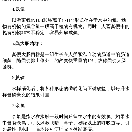
4.氨氮：
以游离氨(NH3)和铵离子(NH4)形式存在于水中的氮。动
物有机物的氮含量一般高于植物有机物。同时，人畜粪便中的
氮有机物非常不稳定，容易分解成氨。
5.粪大肠菌群：
粪便大肠菌群是一组生长在人类和温血动物肠道中的肠道
细菌，随粪便排出体外，约占粪便重量的1/3，故称粪便大肠
菌群。
6.总磷：
水样消化后，将各种形态的磷转化为正磷酸盐，以每升水
样含磷毫克的结果计量。
7.余氯：
余氯是指水在接触一段时间后留在水中的有效氯。如果水
中含有余氯，可以刺激眼睛、鼻子、喉咙以上的呼吸道等。引
起急性肺水肿，高浓度可使呼吸区神经麻痹。