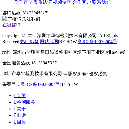
公司简介
资质认证
视频专区
合作客户
联系我们
咨询热线
18123945317
关注我们
在线咨询
Copyright © 2022 深圳市华锦检测技术有限公司, All Rights
Reserved
热门标签
|
网站地图
|BY SDW|
粤ICP备19036004号
地址:深圳市光明区马田街道将围社区塘下围工业区2排6栋5楼
全国服务热线
18123945317
深圳市华锦检测技术有限公司 © 版权所有· 侵权必究
备案号：
粤ICP备19036004号
BY SDW

首页

检测服务

关于

电话

回顶