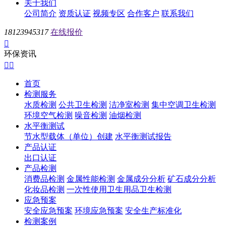
关于我们
公司简介
资质认证
视频专区
合作客户
联系我们
18123945317
在线报价

环保资讯


首页
检测服务
水质检测
公共卫生检测
洁净室检测
集中空调卫生检测
环境空气检测
噪音检测
油烟检测
水平衡测试
节水型载体（单位）创建
水平衡测试报告
产品认证
出口认证
产品检测
消费品检测
金属性能检测
金属成分分析
矿石成分分析
化妆品检测
一次性使用卫生用品卫生检测
应急预案
安全应急预案
环境应急预案
安全生产标准化
检测案例