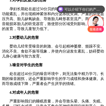
1.对孕妇及胎儿的危害
孕妇长期处在超过50分贝的噪音环境中，会使内分泌腺体
可以介绍下你们的产品么
功能紊乱，并出现精神紧张和内分泌系统失调。严重的会使血
压升高、胎儿缺氧缺血、导致胎儿畸形甚至流产。而高分贝噪
音能损坏胎儿的听觉器官，致使部分区域受到影响。影响大脑
的发育，导致儿童智力低下。
2.对婴幼儿的危害
婴幼儿经常受噪音的刺激、会引起精神萎靡、烦躁不安、
消化不良、食欲不振等现象，并使内分泌发生紊乱，妨碍婴幼
儿身心健康与智力发育。
3.噪音对学生的危害
处在超过40分贝的噪音环境中，则无法集中精力学习。长
期的噪音困扰，还会严重影响学生的学习成绩和身体健康。从
而导致成绩下降，严重者会产生厌学的情绪。
4.对成年人的危害
严重影响我们的睡眠质量，并会导致头晕、头痛、失眠、