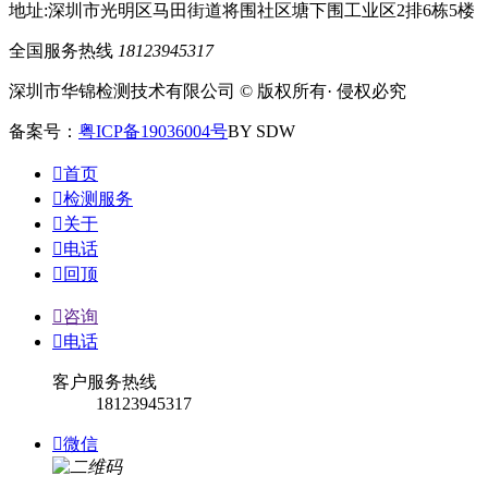
地址:深圳市光明区马田街道将围社区塘下围工业区2排6栋5楼
全国服务热线
18123945317
深圳市华锦检测技术有限公司 © 版权所有· 侵权必究
备案号：
粤ICP备19036004号
BY SDW

首页

检测服务

关于

电话

回顶

咨询

电话
客户服务热线
18123945317

微信