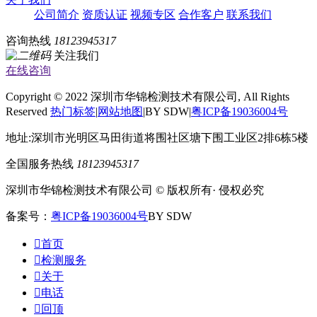
公司简介
资质认证
视频专区
合作客户
联系我们
咨询热线
18123945317
关注我们
在线咨询
Copyright © 2022 深圳市华锦检测技术有限公司, All Rights
Reserved
热门标签
|
网站地图
|BY SDW|
粤ICP备19036004号
地址:深圳市光明区马田街道将围社区塘下围工业区2排6栋5楼
全国服务热线
18123945317
深圳市华锦检测技术有限公司 © 版权所有· 侵权必究
备案号：
粤ICP备19036004号
BY SDW

首页

检测服务

关于

电话

回顶