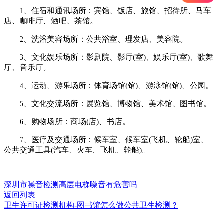
1、住宿和通讯场所：宾馆、饭店、旅馆、招待所、马车
店、咖啡厅、酒吧、茶馆。
2、洗浴美容场所：公共浴室、理发店、美容院。
3、文化娱乐场所：影剧院、影厅(室)、娱乐厅(室)、歌舞
厅、音乐厅。
4、运动、游乐场所：体育场馆(馆)、游泳馆(馆)、公园。
5、文化交流场所：展览馆、博物馆、美术馆、图书馆。
6、购物场所：商场(店)、书店。
7、医疗及交通场所：候车室、候车室(飞机、轮船)室、
公共交通工具(汽车、火车、飞机、轮船)。
深圳市噪音检测高层电梯噪音有危害吗
返回列表
卫生许可证检测机构-图书馆怎么做公共卫生检测？