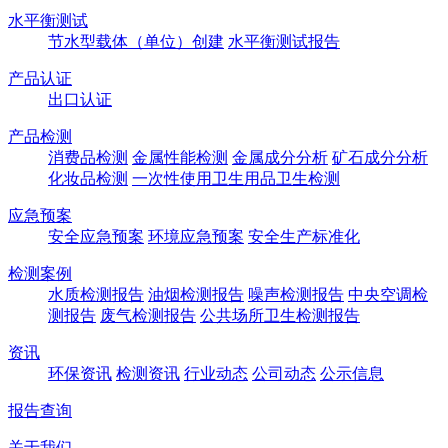
水平衡测试
节水型载体（单位）创建
水平衡测试报告
产品认证
出口认证
产品检测
消费品检测
金属性能检测
金属成分分析
矿石成分分析
化妆品检测
一次性使用卫生用品卫生检测
应急预案
安全应急预案
环境应急预案
安全生产标准化
检测案例
水质检测报告
油烟检测报告
噪声检测报告
中央空调检
测报告
废气检测报告
公共场所卫生检测报告
资讯
环保资讯
检测资讯
行业动态
公司动态
公示信息
报告查询
关于我们