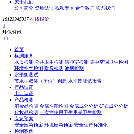
关于我们
公司简介
资质认证
视频专区
合作客户
联系我们
18123945317
在线报价

环保资讯


首页
检测服务
水质检测
公共卫生检测
洁净室检测
集中空调卫生检测
环境空气检测
噪音检测
油烟检测
水平衡测试
节水型载体（单位）创建
水平衡测试报告
产品认证
出口认证
产品检测
消费品检测
金属性能检测
金属成分分析
矿石成分分析
化妆品检测
一次性使用卫生用品卫生检测
应急预案
安全应急预案
环境应急预案
安全生产标准化
检测案例