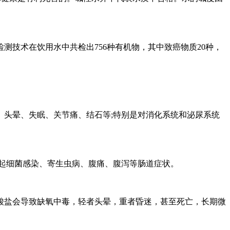
技术在饮用水中共检出756种有机物，其中致癌物质20种，
头晕、失眠、关节痛、结石等;特别是对消化系统和泌尿系统
起细菌感染、寄生虫病、腹痛、腹泻等肠道症状。
硝酸盐会导致缺氧中毒，轻者头晕，重者昏迷，甚至死亡，长期微