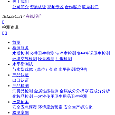
关于我们
公司简介
资质认证
视频专区
合作客户
联系我们
18123945317
在线报价

检测资讯


首页
检测服务
水质检测
公共卫生检测
洁净室检测
集中空调卫生检测
环境空气检测
噪音检测
油烟检测
水平衡测试
节水型载体（单位）创建
水平衡测试报告
产品认证
出口认证
产品检测
消费品检测
金属性能检测
金属成分分析
矿石成分分析
化妆品检测
一次性使用卫生用品卫生检测
应急预案
安全应急预案
环境应急预案
安全生产标准化
检测案例