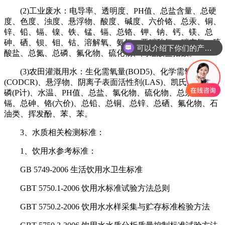
(2)工业废水：电导率、透明度、PH值、总盐含量、总硬
度、色度、浊度、悬浮物、酸度、碱度、六价铬、总汞、铜、
锌、铅、镉、镍、铁、锰、镉、总铬、钾、钠、钙、镁、总
砷、硒、钡、钼、钴、溶解氧、氨氮、亚硝酸氮、硝态氮、硫
可以介绍下你们的产品么
酸盐、总氮、总磷、氟化物、硫化物、高锰酸盐指数。
你们是怎么收费的呢
(3)农田灌溉用水：生化需氧量(BOD5)、化学需氧量
(CODCR)、悬浮物、阴离子表面活性剂(LAS)、凯氏定氮和总
磷(P计)、水温、PH值、总盐、氯化物、硫化物、总汞、总
镉、总砷、铬(六价)、总铅、总铜、总锌、总硒、氟化物、石
油类、挥发酚、苯、苯。
3、水质相关检测标准：
1、饮用水参考标准：
GB 5749-2006 生活饮用水卫生标准
GBT 5750.1-2006 饮用水标准试验方法总则
GBT 5750.2-2006 饮用水水样采集与贮存标准检验方法