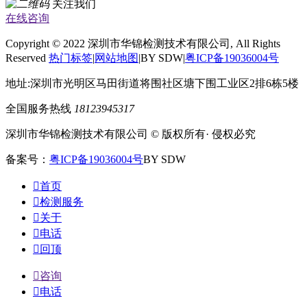
关注我们
在线咨询
Copyright © 2022 深圳市华锦检测技术有限公司, All Rights
Reserved
热门标签
|
网站地图
|BY SDW|
粤ICP备19036004号
地址:深圳市光明区马田街道将围社区塘下围工业区2排6栋5楼
全国服务热线
18123945317
深圳市华锦检测技术有限公司 © 版权所有· 侵权必究
备案号：
粤ICP备19036004号
BY SDW

首页

检测服务

关于

电话

回顶

咨询

电话