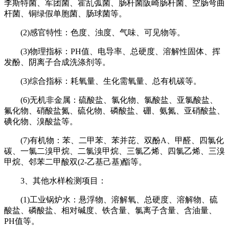
李斯特菌、军团菌、霍乱弧菌、肠杆菌阪崎肠杆菌、空肠弯曲
杆菌、铜绿假单胞菌、肠球菌等。
(2)感官特性：色度、浊度、气味、可见物等。
(3)物理指标：PH值、电导率、总硬度、溶解性固体、挥
发酚、阴离子合成洗涤剂等。
(3)综合指标：耗氧量、生化需氧量、总有机碳等。
(6)无机非金属：硫酸盐、氯化物、氯酸盐、亚氯酸盐、
氟化物、硝酸盐氮、硫化物、磷酸盐、硼、氨氮、亚硝酸盐、
碘化物、溴酸盐等。
(7)有机物：苯、二甲苯、苯并芘、双酚A、甲醛、四氯化
碳、一氯二溴甲烷、二氯溴甲烷、三氯乙烯、四氯乙烯、三溴
甲烷、邻苯二甲酸双(2-乙基己基)酯等。
3、其他水样检测项目：
(1)工业锅炉水：悬浮物、溶解氧、总硬度、溶解物、硫
酸盐、磷酸盐、相对碱度、铁含量、氯离子含量、含油量、
PH值等。