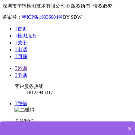
深圳市华锦检测技术有限公司 © 版权所有· 侵权必究
备案号：
粤ICP备19036004号
BY SDW

首页

检测服务

关于

电话

回顶

咨询

电话
客户服务热线
18123945317

微信
关注我们
×

回顶