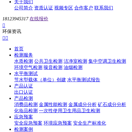
关于我们
公司简介
资质认证
视频专区
合作客户
联系我们
18123945317
在线报价

环保资讯


首页
检测服务
水质检测
公共卫生检测
洁净室检测
集中空调卫生检测
环境空气检测
噪音检测
油烟检测
水平衡测试
节水型载体（单位）创建
水平衡测试报告
产品认证
出口认证
产品检测
消费品检测
金属性能检测
金属成分分析
矿石成分分析
化妆品检测
一次性使用卫生用品卫生检测
应急预案
安全应急预案
环境应急预案
安全生产标准化
检测案例