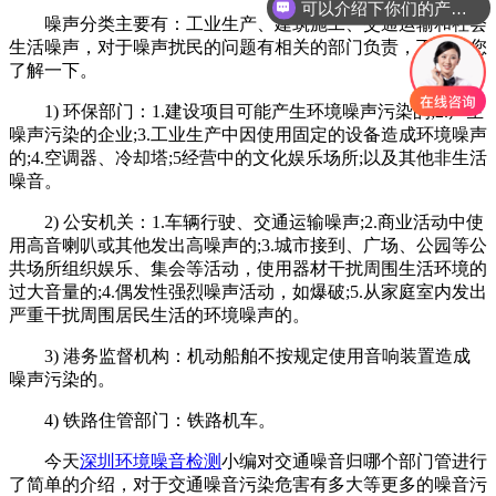
可以介绍下你们的产品么
噪声分类主要有：工业生产、建筑施工、交通运输和社会
生活噪声，对于噪声扰民的问题有相关的部门负责，下面带您
了解一下。
1) 环保部门：1.建设项目可能产生环境噪声污染的;2.产生
噪声污染的企业;3.工业生产中因使用固定的设备造成环境噪声
的;4.空调器、冷却塔;5经营中的文化娱乐场所;以及其他非生活
噪音。
2) 公安机关：1.车辆行驶、交通运输噪声;2.商业活动中使
用高音喇叭或其他发出高噪声的;3.城市接到、广场、公园等公
共场所组织娱乐、集会等活动，使用器材干扰周围生活环境的
过大音量的;4.偶发性强烈噪声活动，如爆破;5.从家庭室内发出
严重干扰周围居民生活的环境噪声的。
3) 港务监督机构：机动船舶不按规定使用音响装置造成
噪声污染的。
4) 铁路住管部门：铁路机车。
今天
深圳环境噪音检测
小编对交通噪音归哪个部门管进行
了简单的介绍，对于交通噪音污染危害有多大等更多的噪音污