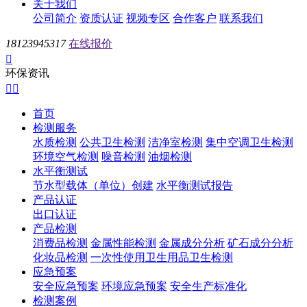
关于我们
公司简介
资质认证
视频专区
合作客户
联系我们
18123945317
在线报价

环保资讯


首页
检测服务
水质检测
公共卫生检测
洁净室检测
集中空调卫生检测
环境空气检测
噪音检测
油烟检测
水平衡测试
节水型载体（单位）创建
水平衡测试报告
产品认证
出口认证
产品检测
消费品检测
金属性能检测
金属成分分析
矿石成分分析
化妆品检测
一次性使用卫生用品卫生检测
应急预案
安全应急预案
环境应急预案
安全生产标准化
检测案例