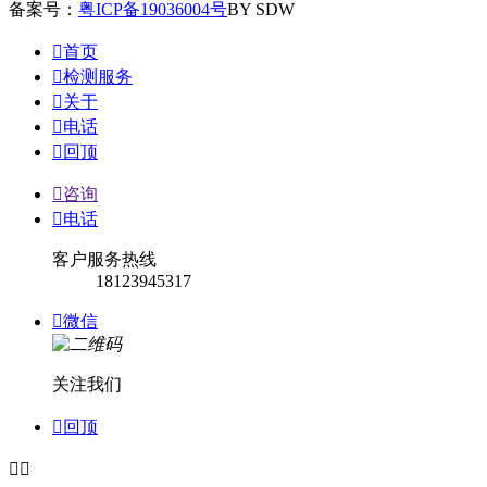
备案号：
粤ICP备19036004号
BY SDW

首页

检测服务

关于

电话

回顶

咨询

电话
客户服务热线
18123945317

微信
关注我们

回顶

