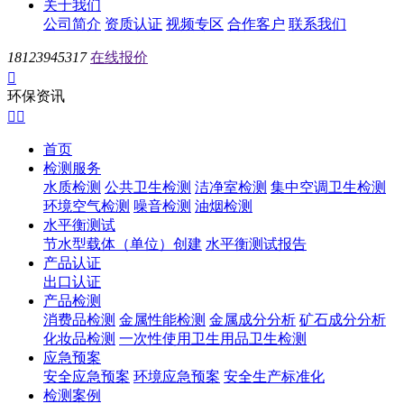
关于我们
公司简介
资质认证
视频专区
合作客户
联系我们
18123945317
在线报价

环保资讯


首页
检测服务
水质检测
公共卫生检测
洁净室检测
集中空调卫生检测
环境空气检测
噪音检测
油烟检测
水平衡测试
节水型载体（单位）创建
水平衡测试报告
产品认证
出口认证
产品检测
消费品检测
金属性能检测
金属成分分析
矿石成分分析
化妆品检测
一次性使用卫生用品卫生检测
应急预案
安全应急预案
环境应急预案
安全生产标准化
检测案例