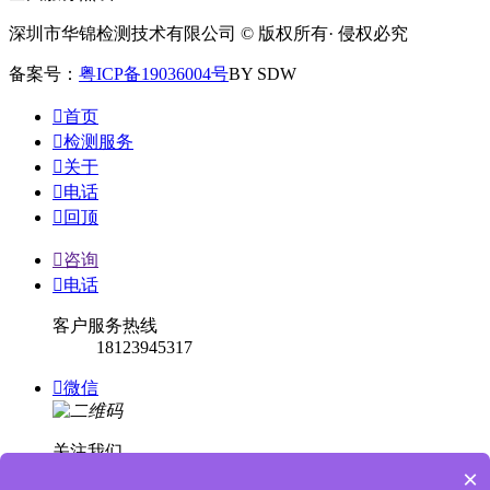
深圳市华锦检测技术有限公司 © 版权所有· 侵权必究
备案号：
粤ICP备19036004号
BY SDW

首页

检测服务

关于

电话

回顶

咨询

电话
客户服务热线
18123945317

微信
关注我们
×