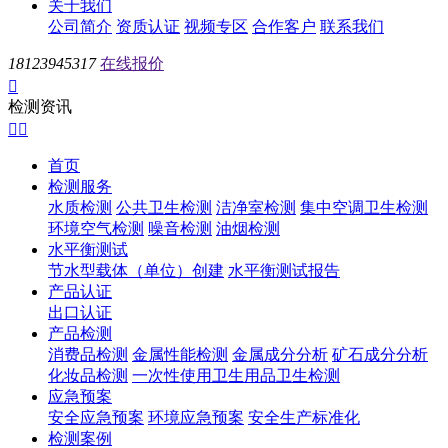
关于我们
公司简介
资质认证
视频专区
合作客户
联系我们
18123945317
在线报价

检测资讯


首页
检测服务
水质检测
公共卫生检测
洁净室检测
集中空调卫生检测
环境空气检测
噪音检测
油烟检测
水平衡测试
节水型载体（单位）创建
水平衡测试报告
产品认证
出口认证
产品检测
消费品检测
金属性能检测
金属成分分析
矿石成分分析
化妆品检测
一次性使用卫生用品卫生检测
应急预案
安全应急预案
环境应急预案
安全生产标准化
检测案例