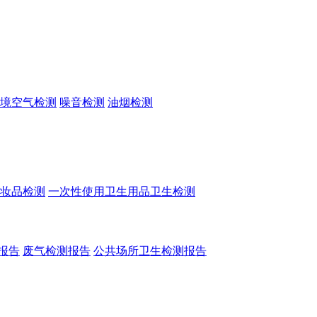
境空气检测
噪音检测
油烟检测
妆品检测
一次性使用卫生用品卫生检测
报告
废气检测报告
公共场所卫生检测报告