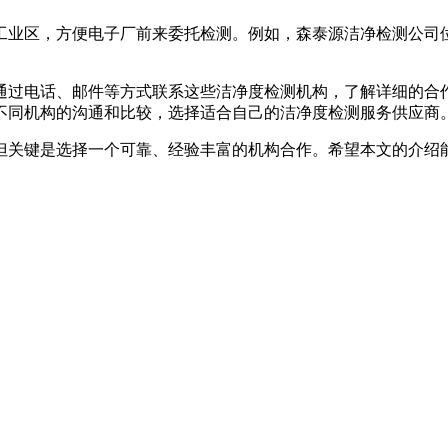
业区，方便电子厂前来委托检测。例如，森泰源洁净检测公司位
过电话、邮件等方式联系这些洁净度检测机构，了解详细的合作
不同机构的沟通和比较，选择适合自己的洁净度检测服务供应商
但关键是选择一个可靠、经验丰富的机构合作。希望本文的介绍