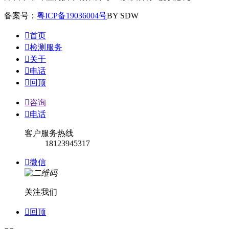
备案号：
粤ICP备19036004号
BY SDW

首页

检测服务

关于

电话

回顶

咨询

电话
客户服务热线
18123945317

微信
关注我们

回顶