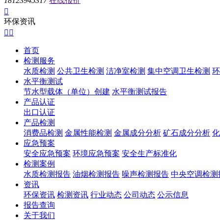
18123945317
在线报价

环保资讯


首页
检测服务
水质检测
公共卫生检测
洁净室检测
集中空调卫生检测
环
水平衡测试
节水型载体（单位）创建
水平衡测试报告
产品认证
出口认证
产品检测
消费品检测
金属性能检测
金属成分分析
矿石成分分析
化
应急预案
安全应急预案
环境应急预案
安全生产标准化
检测案例
水质检测报告
油烟检测报告
噪声检测报告
中央空调检测
资讯
环保资讯
检测资讯
行业动态
公司动态
公示信息
报告查询
关于我们