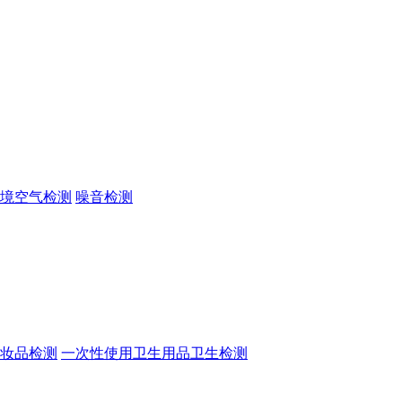
境空气检测
噪音检测
妆品检测
一次性使用卫生用品卫生检测