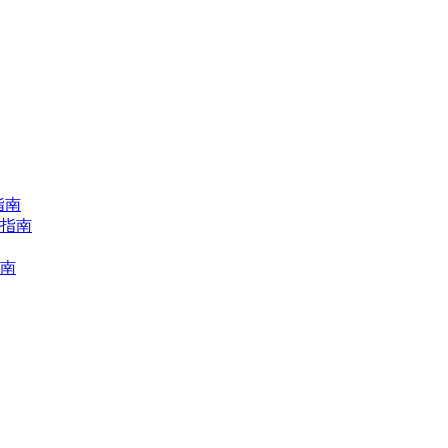
指南
择指南
指南