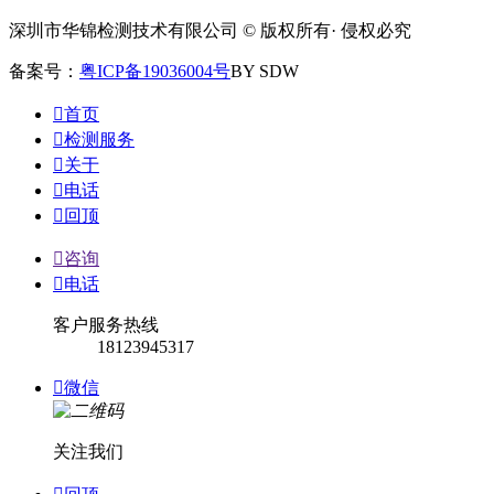
深圳市华锦检测技术有限公司 © 版权所有· 侵权必究
备案号：
粤ICP备19036004号
BY SDW

首页

检测服务

关于

电话

回顶

咨询

电话
客户服务热线
18123945317

微信
关注我们