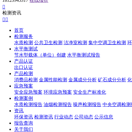
18123945317
在线报价

检测资讯


首页
检测服务
水质检测
公共卫生检测
洁净室检测
集中空调卫生检测
环
水平衡测试
节水型载体（单位）创建
水平衡测试报告
产品认证
出口认证
产品检测
消费品检测
金属性能检测
金属成分分析
矿石成分分析
化
应急预案
安全应急预案
环境应急预案
安全生产标准化
检测案例
水质检测报告
油烟检测报告
噪声检测报告
中央空调检测
资讯
环保资讯
检测资讯
行业动态
公司动态
公示信息
报告查询
关于我们