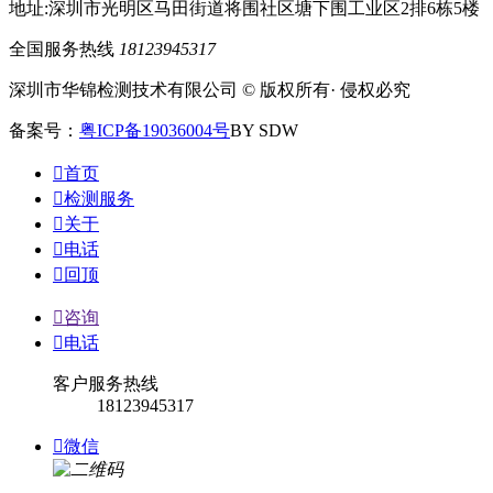
地址:深圳市光明区马田街道将围社区塘下围工业区2排6栋5楼
全国服务热线
18123945317
深圳市华锦检测技术有限公司 © 版权所有· 侵权必究
备案号：
粤ICP备19036004号
BY SDW

首页

检测服务

关于

电话

回顶

咨询

电话
客户服务热线
18123945317

微信