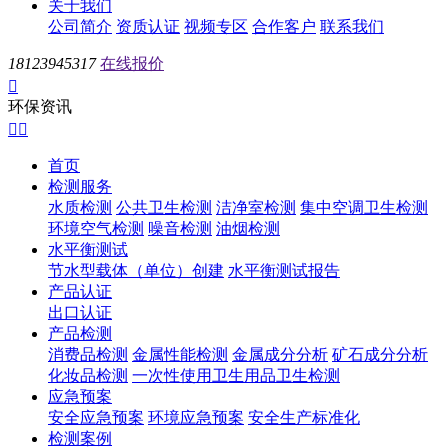
关于我们
公司简介
资质认证
视频专区
合作客户
联系我们
18123945317
在线报价

环保资讯


首页
检测服务
水质检测
公共卫生检测
洁净室检测
集中空调卫生检测
环境空气检测
噪音检测
油烟检测
水平衡测试
节水型载体（单位）创建
水平衡测试报告
产品认证
出口认证
产品检测
消费品检测
金属性能检测
金属成分分析
矿石成分分析
化妆品检测
一次性使用卫生用品卫生检测
应急预案
安全应急预案
环境应急预案
安全生产标准化
检测案例