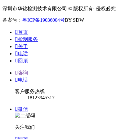
深圳市华锦检测技术有限公司 © 版权所有· 侵权必究
备案号：
粤ICP备19036004号
BY SDW

首页

检测服务

关于

电话

回顶

咨询

电话
客户服务热线
18123945317

微信
关注我们