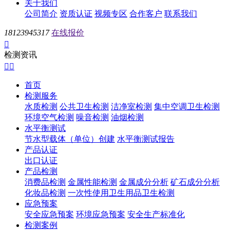
关于我们
公司简介
资质认证
视频专区
合作客户
联系我们
18123945317
在线报价

检测资讯


首页
检测服务
水质检测
公共卫生检测
洁净室检测
集中空调卫生检测
环境空气检测
噪音检测
油烟检测
水平衡测试
节水型载体（单位）创建
水平衡测试报告
产品认证
出口认证
产品检测
消费品检测
金属性能检测
金属成分分析
矿石成分分析
化妆品检测
一次性使用卫生用品卫生检测
应急预案
安全应急预案
环境应急预案
安全生产标准化
检测案例