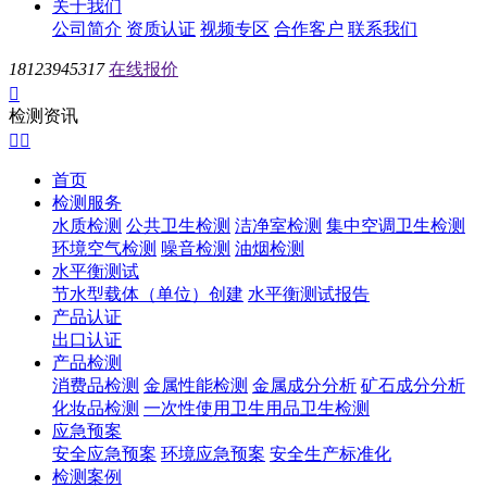
关于我们
公司简介
资质认证
视频专区
合作客户
联系我们
18123945317
在线报价

检测资讯


首页
检测服务
水质检测
公共卫生检测
洁净室检测
集中空调卫生检测
环境空气检测
噪音检测
油烟检测
水平衡测试
节水型载体（单位）创建
水平衡测试报告
产品认证
出口认证
产品检测
消费品检测
金属性能检测
金属成分分析
矿石成分分析
化妆品检测
一次性使用卫生用品卫生检测
应急预案
安全应急预案
环境应急预案
安全生产标准化
检测案例