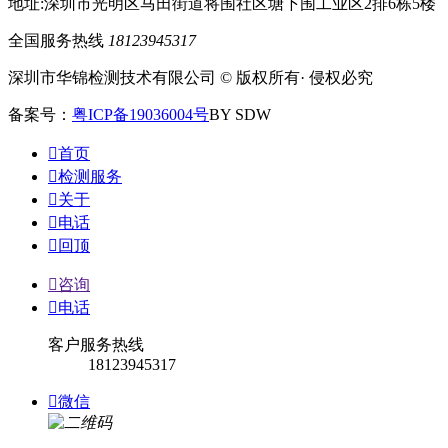
地址:深圳市光明区马田街道将围社区塘下围工业区2排6栋5楼
全国服务热线
18123945317
深圳市华锦检测技术有限公司 © 版权所有· 侵权必究
备案号：
粤ICP备19036004号
BY SDW

首页

检测服务

关于

电话

回顶

咨询

电话
客户服务热线
18123945317

微信