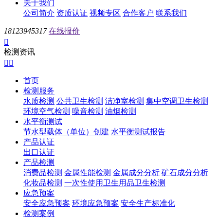
关于我们
公司简介
资质认证
视频专区
合作客户
联系我们
18123945317
在线报价

检测资讯


首页
检测服务
水质检测
公共卫生检测
洁净室检测
集中空调卫生检测
环境空气检测
噪音检测
油烟检测
水平衡测试
节水型载体（单位）创建
水平衡测试报告
产品认证
出口认证
产品检测
消费品检测
金属性能检测
金属成分分析
矿石成分分析
化妆品检测
一次性使用卫生用品卫生检测
应急预案
安全应急预案
环境应急预案
安全生产标准化
检测案例