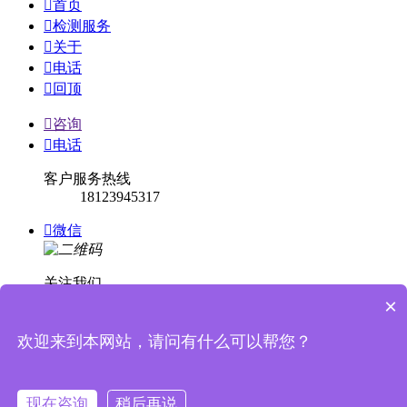

首页

检测服务

关于

电话

回顶

咨询

电话
客户服务热线
18123945317

微信
关注我们
×

回顶
欢迎来到本网站，请问有什么可以帮您？


消息提示
现在咨询
稍后再说